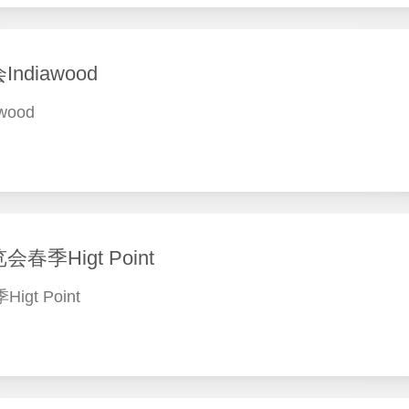
diawood
ood
Higt Point
t Point