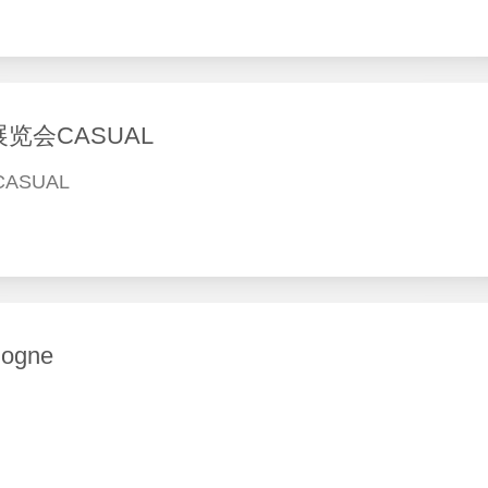
览会CASUAL
SUAL
gne