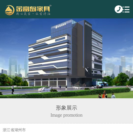
湖
南
点
省
击
广
查
西
点
看
壮
击
广
湖
族
查
东
点
南
自
看
省
击
福
省
治
广
查
建
点
形象展示
区
西
看
省
击
山
Image promotion
壮
广
查
东
点
浙江省湖州市