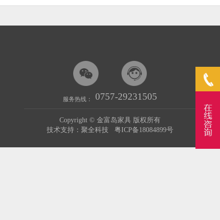
族
东
看
省
击
江
自
省
福
查
苏
点
治
建
看
省
击
安
区
省
山
查
徽
点
0757-29231505
服务热线：
东
看
省
击
浙
Copyright © 金富岛家具 版权所有
省
江
查
江
点
技术支持：聚全科技
粤ICP备18084899号
苏
看
省
击
河
省
安
查
南
点
徽
看
省
击
河
省
浙
查
北
点