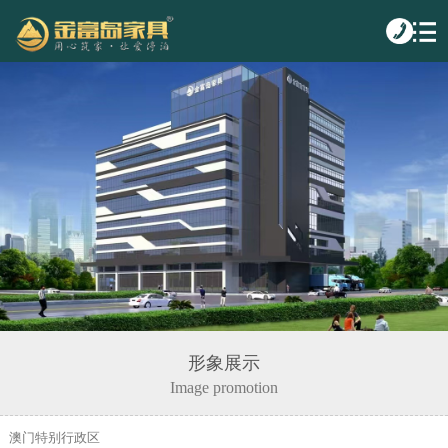
湖
南
点
省
击
广
查
西
点
看
壮
击
广
湖
族
查
东
点
南
自
看
省
击
福
省
治
广
查
建
点
形象展示
区
西
看
省
击
山
Image promotion
壮
广
查
东
点
澳门特别行政区