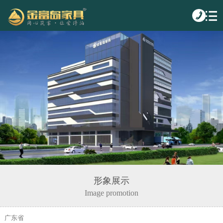
湖
南
点
省
击
广
查
西
点
看
壮
击
广
湖
族
查
东
点
南
自
看
省
击
福
省
治
广
查
建
点
形象展示
区
西
看
省
击
山
Image promotion
壮
广
查
东
点
广东省