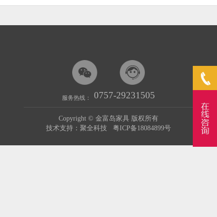
族
东
看
省
击
江
自
省
福
查
苏
点
治
建
看
省
击
安
区
省
山
查
徽
点
0757-29231505
服务热线：
东
看
省
击
浙
Copyright © 金富岛家具 版权所有
省
江
查
江
点
技术支持：聚全科技
粤ICP备18084899号
苏
看
省
击
河
省
安
查
南
点
徽
看
省
击
河
省
浙
查
北
点