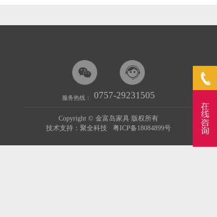
族
东
看
省
击
江
自
省
福
查
苏
点
治
建
看
省
击
安
区
省
山
查
徽
点
0757-29231505
服务热线：
东
看
省
击
浙
Copyright © 金富岛家具 版权所有
省
江
查
江
点
技术支持：聚全科技
粤ICP备18084899号
苏
看
省
击
河
省
安
查
南
点
徽
看
省
击
河
省
浙
查
北
点