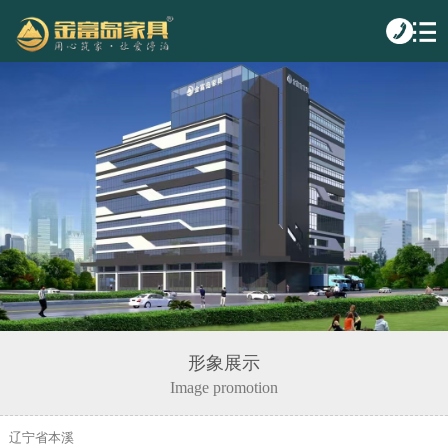
湖
南
点
省
击
广
查
西
点
看
壮
击
广
湖
族
查
东
点
南
自
看
省
击
福
省
治
广
查
建
点
形象展示
区
西
看
省
击
山
Image promotion
壮
广
查
东
点
辽宁省本溪