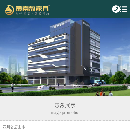
湖
南
点
省
击
广
查
西
点
看
壮
击
广
湖
族
查
东
点
南
自
看
省
击
福
省
治
广
查
建
点
形象展示
区
西
看
省
击
山
Image promotion
壮
广
查
东
点
四川省眉山市