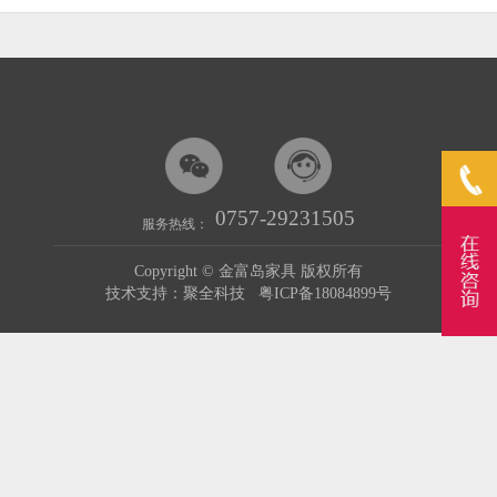
族
东
看
省
击
江
自
省
福
查
苏
点
治
建
看
省
击
安
区
省
山
查
徽
点
0757-29231505
服务热线：
东
看
省
击
浙
Copyright © 金富岛家具 版权所有
省
江
查
江
点
技术支持：聚全科技
粤ICP备18084899号
苏
看
省
击
河
省
安
查
南
点
徽
看
省
击
河
省
浙
查
北
点