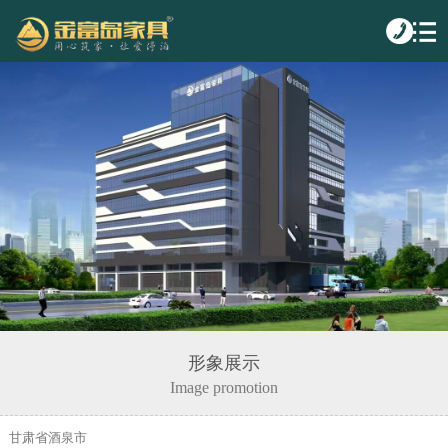
湖
南
点
省
击
广
查
西
点
看
壮
击
广
湖
族
查
东
点
南
自
看
省
击
福
省
治
广
查
建
点
形象展示
区
西
看
省
击
山
Image promotion
壮
广
查
东
点
甘肃省酒泉市