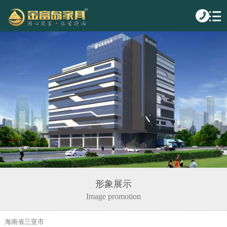
湖
南
点
省
击
广
查
西
点
看
壮
击
广
湖
族
查
东
点
南
自
看
省
击
福
省
治
广
查
建
点
形象展示
区
西
看
省
击
山
Image promotion
壮
广
查
东
点
海南省三亚市