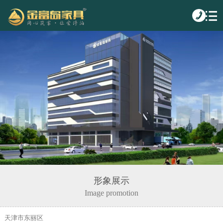
湖
南
点
省
击
广
查
西
点
看
壮
击
广
湖
族
查
东
点
南
自
看
省
击
福
省
治
广
查
建
点
形象展示
区
西
看
省
击
山
Image promotion
壮
广
查
东
点
天津市东丽区