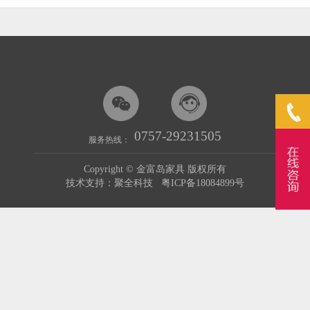
族
东
看
省
击
江
自
省
福
查
苏
点
治
建
看
省
击
安
区
省
山
查
徽
点
0757-29231505
服务热线：
东
看
省
击
浙
Copyright © 金富岛家具 版权所有
省
江
查
江
点
技术支持：聚全科技
粤ICP备18084899号
苏
看
省
击
河
省
安
查
南
点
徽
看
省
击
河
省
浙
查
北
点