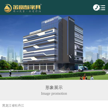
湖
南
点
省
击
广
查
西
点
看
壮
击
广
湖
族
查
东
点
南
自
看
省
击
福
省
治
广
查
建
点
形象展示
区
西
看
省
击
山
Image promotion
壮
广
查
东
点
黑龙江省牡丹江