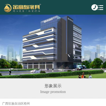
湖
南
点
省
击
广
查
西
点
看
壮
击
广
湖
族
查
东
点
南
自
看
省
击
福
省
治
广
查
建
点
形象展示
区
西
看
省
击
山
Image promotion
壮
广
查
东
点
广西壮族自治区梧州